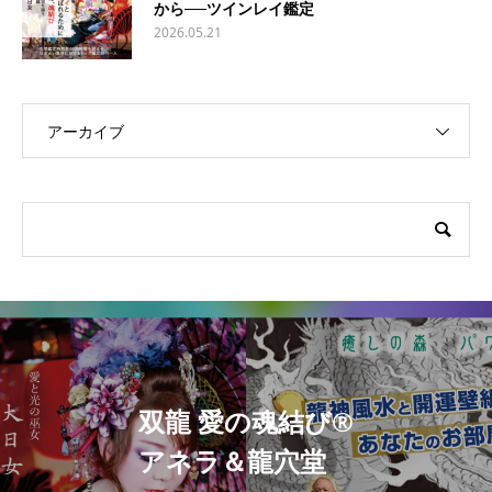
から──ツインレイ鑑定
2026.05.21
アーカイブ
双龍 愛の魂結び®
アネラ＆龍穴堂